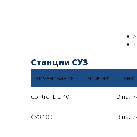
А
К
Станции СУЗ
Наименование
Наличие
Цена
Control L-2-40
В нали
СУЗ 100
В нали
Copyright www.maxx-marketing.net